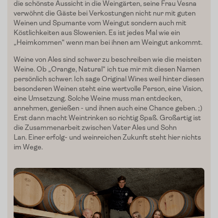
Verkostungen
die schönste Aussicht in die Weingärten, seine Frau Vesna
verwöhnt die Gäste bei Verkostungen nicht nur mit guten
Slow Food
Weinen und Spumante vom Weingut sondern auch mit
Köstlichkeiten aus Slowenien. Es ist jedes Mal wie ein
Blog
„Heimkommen“ wenn man bei ihnen am Weingut ankommt.
Weine von Ales sind schwer zu beschreiben wie die meisten
Presse
Weine. Ob „Orange, Natural“ ich tue mir mit diesen Namen
persönlich schwer. Ich sage Original Wines weil hinter diesen
Kontakt
besonderen Weinen steht eine wertvolle Person, eine Vision,
eine Umsetzung. Solche Weine muss man entdecken,
Login
annehmen, genießen - und ihnen auch eine Chance geben. ;)
Erst dann macht Weintrinken so richtig Spaß. Großartig ist
die Zusammenarbeit zwischen Vater Ales und Sohn
Lan. Einer erfolg- und weinreichen Zukunft steht hier nichts
im Wege.