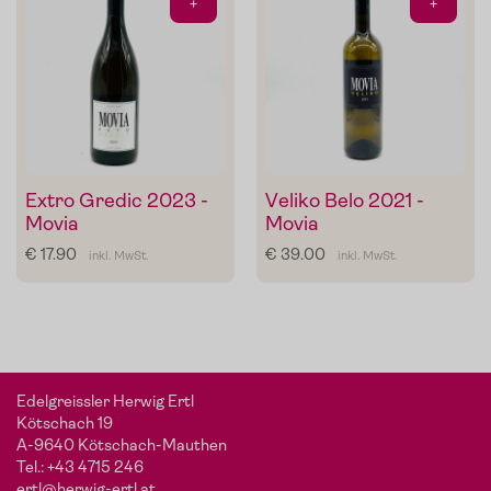
+
+
Extro Gredic 2023 -
Veliko Belo 2021 -
Movia
Movia
€ 17.90
€ 39.00
inkl. MwSt.
inkl. MwSt.
Edelgreissler Herwig Ertl
Kötschach 19
A-9640 Kötschach-Mauthen
Tel.:
+43 4715 246
ertl@herwig-ertl.at