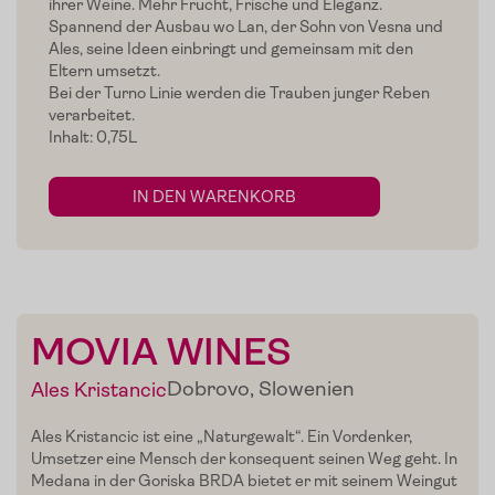
ihrer Weine. Mehr Frucht, Frische und Eleganz.
Spannend der Ausbau wo Lan, der Sohn von Vesna und
Ales, seine Ideen einbringt und gemeinsam mit den
Eltern umsetzt.
Bei der Turno Linie werden die Trauben junger Reben
verarbeitet.
Inhalt: 0,75L
IN DEN WARENKORB
MOVIA WINES
Home
Dobrovo, Slowenien
Ales Kristancic
Zum Shop
Ales Kristancic ist eine „Naturgewalt“. Ein Vordenker,
Edelgreissler
Umsetzer eine Mensch der konsequent seinen Weg geht. In
Medana in der Goriska BRDA bietet er mit seinem Weingut