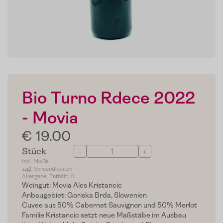
Bio Turno Rdece 2022
- Movia
€ 19.00
Stück
-
+
inkl. MwSt.
zzgl. Versandkosten
Allergene: Enthält: O
Weingut: Movia Ales Kristancic
Anbaugebiet: Goriska Brda, Slowenien
Cuvee aus 50% Cabernet Sauvignon und 50% Merlot
Familie Kristancic setzt neue Maßstäbe im Ausbau