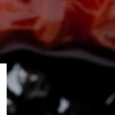
e
o
Einkehren und