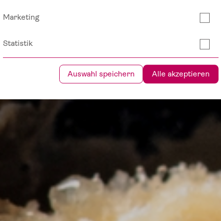
Marketing
Die Pomodorini und das Tomaten-O
Statistik
Verfeinern von Pasta, Fisch oder G
Auswahl speichern
Alle akzeptieren
Im Shop ansehe