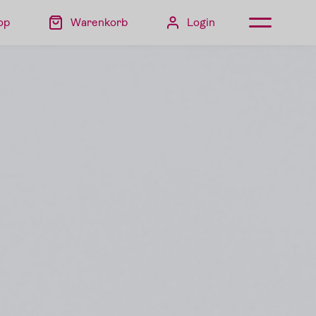
op
Warenkorb
Login