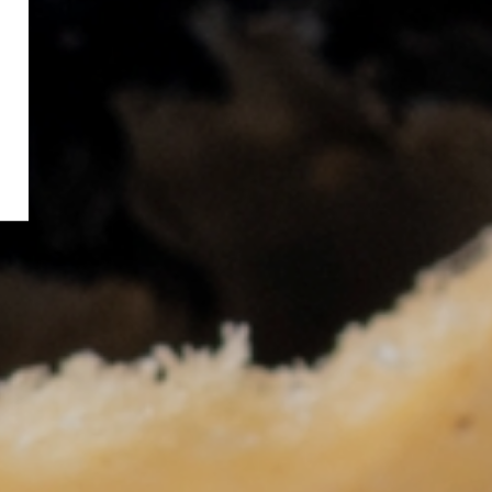
einkaufen
livenöl zum
Zum Shop
rillgemüse.
n
Öl