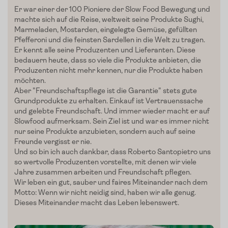
Edelgreissler
Er war einer der 100 Pioniere der Slow Food Bewegung und
machte sich auf die Reise, weltweit seine
Produkte Sughi
,
Verkostungen
Marmeladen,
Mostarden
, eingelegte Gemüse, gefüllten
Pfefferoni und die feinsten Sardellen in die Welt zu tragen.
Slow Food
Er kennt alle seine Produzenten und Lieferanten. Diese
bedauern heute, dass so viele die Produkte anbieten, die
Blog
Produzenten nicht mehr kennen, nur die Produkte haben
möchten.
Presse
Aber "Freundschaftspflege ist die Garantie" stets gute
Grundprodukte zu erhalten. Einkauf ist Vertrauenssache
Kontakt
und gelebte Freundschaft. Und immer wieder macht er auf
Slowfood aufmerksam. Sein Ziel ist und war es immer nicht
nur seine Produkte anzubieten, sondern auch auf seine
Login
Freunde vergisst er nie.
Und so bin ich auch dankbar, dass Roberto
Santopietro
uns
so wertvolle Produzenten vorstellte, mit denen wir viele
Jahre zusammen arbeiten und Freundschaft pflegen.
Wir leben ein gut, sauber und faires Miteinander nach dem
Motto: Wenn wir nicht
neidig
sind, haben wir alle genug.
Dieses Miteinander macht das Leben lebenswert.