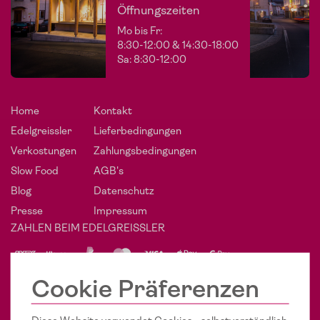
Öffnungszeiten
Mo bis Fr:
8:30-12:00 & 14:30-18:00
Sa: 8:30-12:00
Home
Kontakt
Edelgreissler
Lieferbedingungen
Verkostungen
Zahlungsbedingungen
Slow Food
AGB's
Blog
Datenschutz
Presse
Impressum
ZAHLEN BEIM EDELGREISSLER
PHÄNOMENAL SOZIAL
Cookie Präferenzen
POST VOM EDELGREISSLER