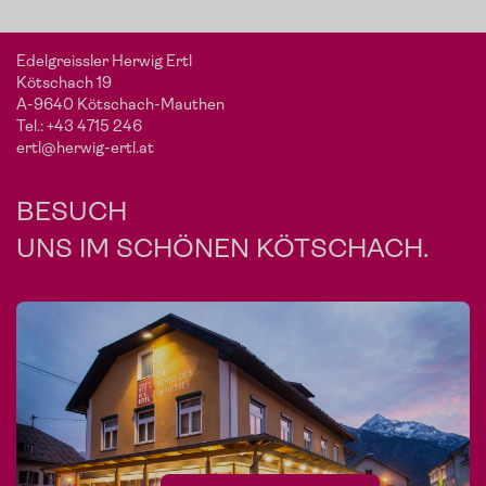
Edelgreissler Herwig Ertl
Kötschach 19
A-9640 Kötschach-Mauthen
Tel.:
+43 4715 246
ertl@herwig-ertl.at
BESUCH
UNS IM SCHÖNEN KÖTSCHACH.