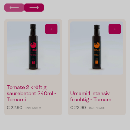
Die Pomodorini und das Tomaten-Olivenöl zum Verfeinern
von Pasta, Fisch oder Grillgemüse.
Im Shop ansehen
+
+
Tomate 2 kräftig
säurebetont 240ml -
Umami 1 intensiv
Tomami
fruchtig - Tomami
€ 22.90
€ 22.90
inkl. MwSt.
inkl. MwSt.