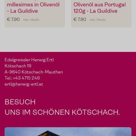
millesimes in Olivenöl
Olivenöl aus Portugal
- La Guildive
120g - La Guildive
€ 7.90
€ 7.90
inkl. MwSt.
inkl. MwSt.
Edelgreissler Herwig Ertl
Kötschach 19
A-9640 Kötschach-Mauthen
Tel.:
+43 4715 246
ertl@herwig-ertl.at
BESUCH
UNS IM SCHÖNEN KÖTSCHACH.