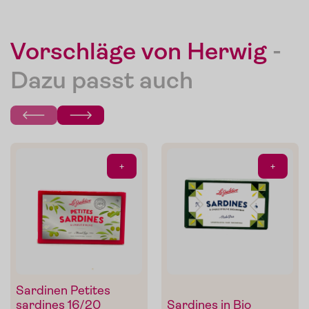
Vorschläge von Herwig
-
Dazu passt auch
Mein Liebling:
Sonnengeküsste To
von
De
maten
Carlo
+
+
Die Pomodorini und das Tomaten-Olivenöl zum Verfeinern
von Pasta, Fisch oder Grillgemüse.
Im Shop ansehen
Sardinen Petites
sardines 16/20
Sardines in Bio