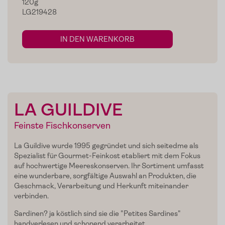
120g
LG219428
IN DEN WARENKORB
LA GUILDIVE
Feinste Fischkonserven
Home
La Guildive wurde 1995 gegründet und sich seitedme als
Zum Shop
Spezialist für Gourmet-Feinkost etabliert mit dem Fokus
auf hochwertige Meereskonserven. Ihr Sortiment umfasst
Edelgreissler
eine wunderbare, sorgfältige Auswahl an Produkten, die
Geschmack, Verarbeitung und Herkunft miteinander
Verkostungen
verbinden.
Sardinen? ja köstlich sind sie die "Petites Sardines"
Slow Food
handverlesen und schonend verarbeitet.