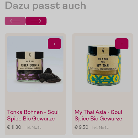
Dazu passt auch
Mein Liebling:
Sonnengeküsste To
von
De
maten
+
+
Carlo
Die Pomodorini und das Tomaten-Olivenöl zum Verfeinern
von Pasta, Fisch oder Grillgemüse.
Im Shop ansehen
Tonka Bohnen - Soul
My Thai Asia - Soul
Spice Bio Gewürze
Spice Bio Gewürze
€ 11.30
€ 9.50
inkl. MwSt.
inkl. MwSt.