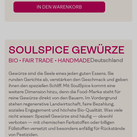
IN DEN WARENKORB
SOULSPICE GEWÜRZE
Deutschland
BIO • FAIR TRADE • HANDMADE
Home
Gewürze sind die Seele eines jeden guten Essens. Sie
runden Gerichte ab, verstärken den Geschmack und geben
Zum Shop
ihnen den speziellen Schliff. Mit SoulSpice kommt eine
weitere Dimension hinzu, denn die Food-Marke steht für
Edelgreissler
reine Gewürze direkt von den Bauern. Im Vordergrund
stehen regenerative Landwirtschaft, faire Bezahlung,
Verkostungen
soziales Engagement und höchste Bio-Qualität. Was viele
nicht wissen: Speziell Gewürze sind häufig — obwohl
Slow Food
verboten — mit chemischen Farbstoffen oder billigen
Füllstoffen versetzt und besonders anfällig für Rückstände
Blog
von Pestiziden.