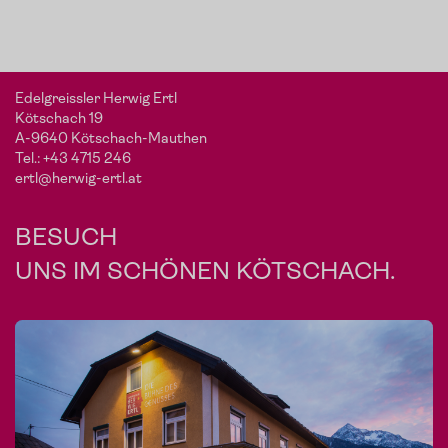
Edelgreissler Herwig Ertl
Kötschach 19
A-9640 Kötschach-Mauthen
Tel.:
+43 4715 246
ertl@herwig-ertl.at
BESUCH
UNS IM SCHÖNEN KÖTSCHACH.