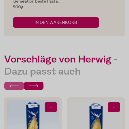
Generation beste Pasta.
500g
Zum Shop
IN DEN WARENKORB
Edelgreissler
Verkostungen
Slow Food
Vorschläge von Herwig
-
Blog
Dazu passt auch
Presse
Kontakt
Login
+
+