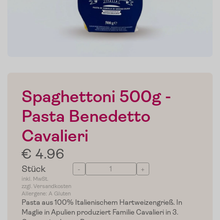
Spaghettoni 500g -
Pasta Benedetto
Cavalieri
€ 4.96
Stück
-
+
inkl. MwSt.
zzgl. Versandkosten
Allergene: A Gluten
Pasta aus 100% Italienischem Hartweizengrieß. In
Maglie in Apulien produziert Familie Cavalieri in 3.
Home