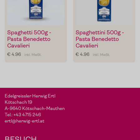
Spaghetti 500g -
Spaghettini 500g -
Pasta Benedetto
Pasta Benedetto
Cavalieri
Cavalieri
€ 4.96
€ 4.96
inkl. MwSt.
inkl. MwSt.
Mein Liebling:
Sonnengeküsste To
von
De
maten
Carlo
Edelgreissler Herwig Ertl
Kötschach 19
A-9640 Kötschach-Mauthen
Die Pomodorini und das Tomaten-Olivenöl zum Verfeinern
Tel.:
+43 4715 246
von Pasta, Fisch oder Grillgemüse.
ertl@herwig-ertl.at
Im Shop ansehen
BESUCH