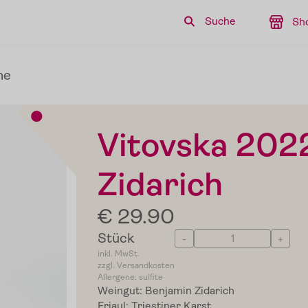
Suche
Sh
ne
Vitovska 202
Zidarich
€ 29.90
Stück
-
+
inkl. MwSt.
zzgl. Versandkosten
Allergene: sulfite
Weingut: Benjamin Zidarich
Friaul: Triestiner Karst