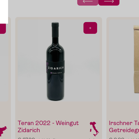
n
Öl
+
+
Teran 2022 - Weingut
Irschner T
Zidarich
Getreideg
Gewürze
Gutscheine