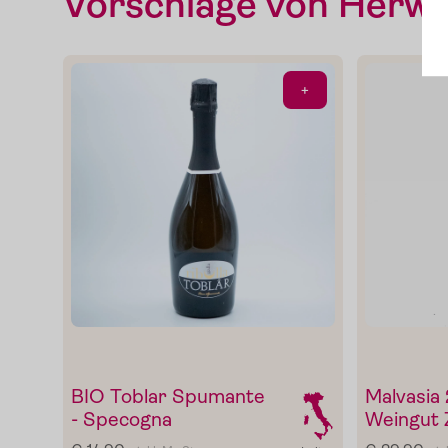
Slow Food
Vorschläge von Herwi
Blog
+
Presse
Kontakt
Login
BIO Toblar Spumante
Malvasia
- Specogna
Weingut 