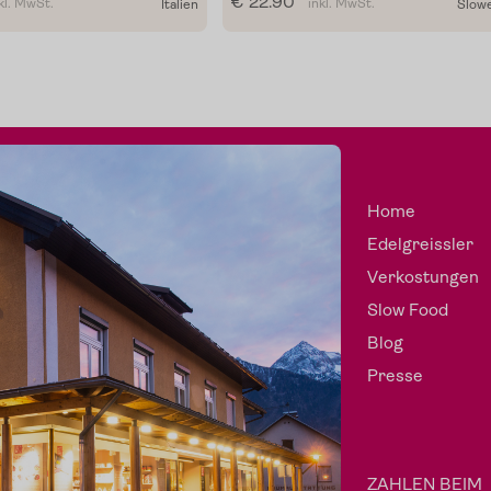
€ 22.90
kl. MwSt.
inkl. MwSt.
Italien
Slow
Home
Edelgreissler
Verkostungen
Slow Food
Blog
Presse
ZAHLEN BEIM