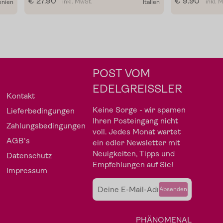
€ 27.90
€ 9.90
inkl. MwSt.
inkl. 
enien
Italien
POST VOM
EDELGREISSLER
Kontakt
Keine Sorge - wir spamen
Lieferbedingungen
Ihren Posteingang nicht
Zahlungsbedingungen
voll. Jedes Monat wartet
AGB's
ein edler Newsletter mit
Neuigkeiten, Tipps und
Datenschutz
Empfehlungen auf Sie!
Impressum
Fleisch
Angebote
Absenden
PHÄNOMENAL