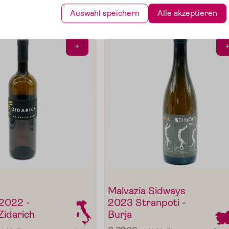
g
-
Dazu passt auch
Auswahl speichern
Alle akzeptieren
Im Shop ansehe
+
Malvazia Sidways
 2022 -
2023 Stranpoti -
Zidarich
Burja