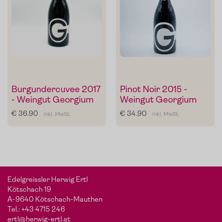
Burgundercuvee 2017
Pinot Noir 2015 -
- Weingut Georgium
Weingut Georgium
€ 36.90
€ 34.90
inkl. MwSt.
inkl. MwSt.
Edelgreissler Herwig Ertl
Kötschach 19
A-9640 Kötschach-Mauthen
Tel.:
+43 4715 246
ertl@herwig-ertl.at