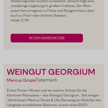
Weißburgunder wurden cuvéetiert, danach folgt eine
zweijährige Lagerung im großen Holzfass. Der Wein
passt hervorragend zu Pasta und Reisgerichten, aber
auch zu Fisch oder leichten Salaten.
Inhalt: 0,75l
IN DEN WARENKORB
WEINGUT GEORGIUM
Home
Österreich
Marcus Gruze
Zum Shop
Echte Pionier-Winzer und ein wahrer Schatz für die
Kärntner Weinszene – das Weingut Georgium. Seit einigen
Edelgreissler
Jahre bauen Marcus Gruze & Uta Slamanig am Südufer des
Längsees wunderbare Weine an, wovon etwa 8000
Verkostungen