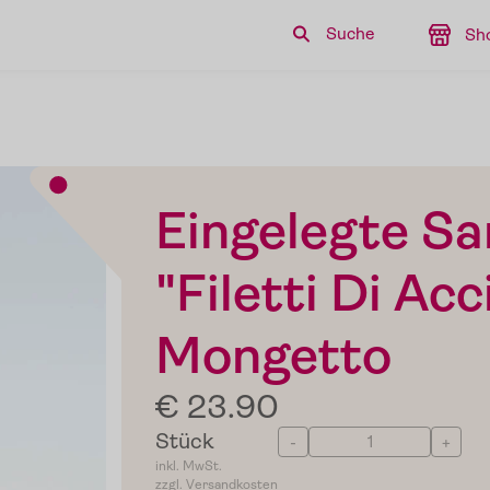
Suche
Sh
Eingelegte Sa
"Filetti Di Acc
Mongetto
€ 23.90
Stück
-
+
inkl. MwSt.
zzgl. Versandkosten