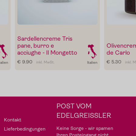
Gewürze
Gutscheine
Sardellencreme Tris
pane, burro e
Olivencrem
acciughe - Il Mongetto
de Carlo
€ 9.90
€ 5.30
inkl. MwSt.
inkl. 
talien
Italien
POST VOM
EDELGREISSLER
Kontakt
Keine Sorge - wir spamen
Lieferbedingungen
Ihren Posteingang nicht