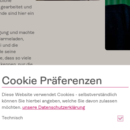
tliche
d gearbeitet und
nde sind hier ein
egung und machte
Marmeladen,
i und die
le seine
, dass so viele
 kennen, nur die
Cookie Präferenzen
gute
sache und
M
ei
n
Li
e
bli
n
g:
S
o
n
n
e
n
g
e
k
üsst
T
o
m
at
e
n v
o
n
D
e
C
arl
auf Slowfood
Diese Website verwendet Cookies - selbstverständlich
ur seine
können Sie hierbei angeben, welche Sie davon zulassen
de vergisst er
möchten.
unsere Datenschutzerklärung
tro
uns so
Technisch
le Jahre