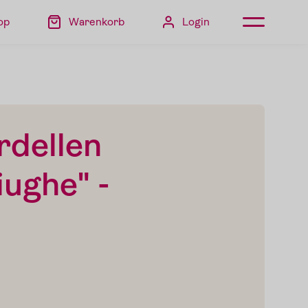
op
Warenkorb
Login
rdellen
iughe" -