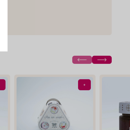
einkaufen
livenöl zum
Zum Shop
rillgemüse.
n
Öl
+
+