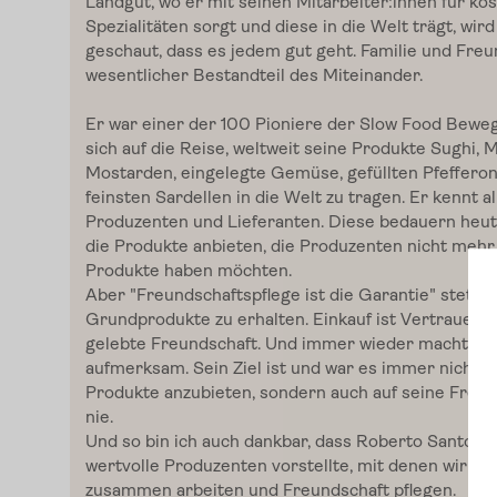
Landgut, wo er mit seinen Mitarbeiter:innen für kös
Spezialitäten sorgt und diese in die Welt trägt, wir
geschaut, dass es jedem gut geht. Familie und Freu
wesentlicher Bestandteil des Miteinander.
Er war einer der 100 Pioniere der Slow Food Bew
sich auf die Reise, weltweit seine
Produkte Sughi
, 
Mostarden
, eingelegte Gemüse, gefüllten Pfefferon
feinsten Sardellen in die Welt zu tragen. Er kennt al
Produzenten und Lieferanten. Diese bedauern heute
die Produkte anbieten, die Produzenten nicht mehr
Produkte haben möchten.
Home
Aber "Freundschaftspflege ist die Garantie" stets 
Grundprodukte zu erhalten. Einkauf ist Vertrauens
gelebte Freundschaft. Und immer wieder macht er 
aufmerksam. Sein Ziel ist und war es immer nicht n
Zum Shop
Produkte anzubieten, sondern auch auf seine Freun
nie.
Und so bin ich auch dankbar, dass Roberto
Santopie
Edelgreissler
wertvolle Produzenten vorstellte, mit denen wir vie
zusammen arbeiten und Freundschaft pflegen.