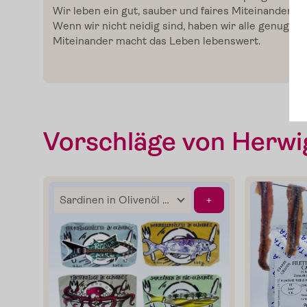
Wir leben ein gut, sauber und faires Miteinander 
Verkostungen
Wenn wir nicht
neidig
sind, haben wir alle genug. D
Miteinander macht das Leben lebenswert.
Slow Food
Blog
Vorschläge von Herwi
Presse
+
Kontakt
Login