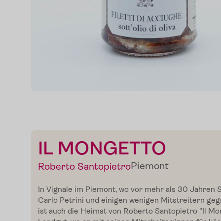
IL MONGETTO
Piemont
Roberto Santopietro
In
Vignale
im
Piemont
, wo vor mehr als 30 Jahren 
Carlo Petrini und einigen wenigen Mitstreitern ge
ist auch die Heimat von Roberto
Santopietro
"
Il
Mo