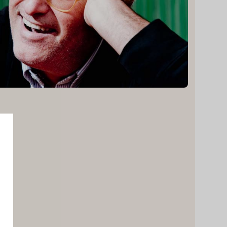
e
o
Einkehren und