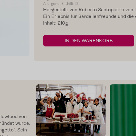
Allergene: Enthält: D
Hergestellt von Roberto Santopietro von I
Ein Erlebnis für Sardellenfreunde und di
Inhalt: 210g
IN DEN WARENKORB
Slowfood von
gründet wurde,
ngetto
". Sein