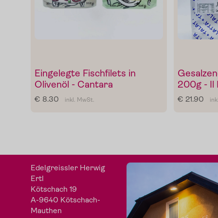
Eingelegte Fischfilets in
Gesalzen
Olivenöl - Cantara
200g - I
€ 8.30
€ 21.90
inkl. MwSt.
ink
Edelgreissler Herwig
Ertl
Kötschach 19
A-9640 Kötschach-
Mauthen