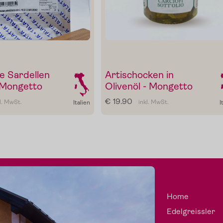
e Sardellen
Artischocken in
l Mongetto
Olivenöl - Mongetto
€ 19.90
l. MwSt.
inkl. MwSt.
Italien
I
Home
Edelgreissler