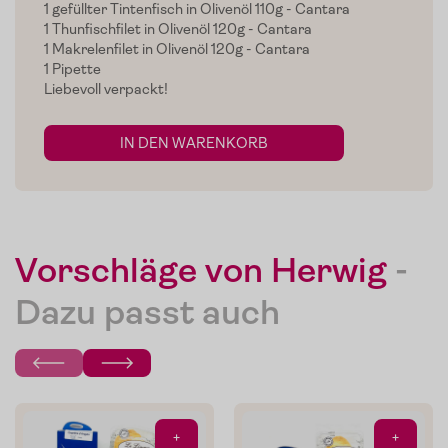
1 gefüllter Tintenfisch in Olivenöl 110g - Cantara
Home
1 Thunfischfilet in Olivenöl 120g - Cantara
1 Makrelenfilet in Olivenöl 120g - Cantara
Zum Shop
1 Pipette
Liebevoll verpackt!
Edelgreissler
IN DEN WARENKORB
Verkostungen
Slow Food
Blog
Vorschläge von Herwig
-
Presse
Dazu passt auch
Kontakt
Login
+
+