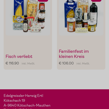
Familienfest im
Fisch verliebt
kleinen Kreis
Mein Liebling:
Sonnengeküsste To
von
De
maten
€ 116.90
€ 106.00
inkl. MwSt.
inkl. MwSt.
Carlo
Edelgreissler Herwig Ertl
Die Pomodorini und das Tomaten-Olivenöl zum Verfeinern
Kötschach 19
von Pasta, Fisch oder Grillgemüse.
A-9640 Kötschach-Mauthen
Im Shop ansehen