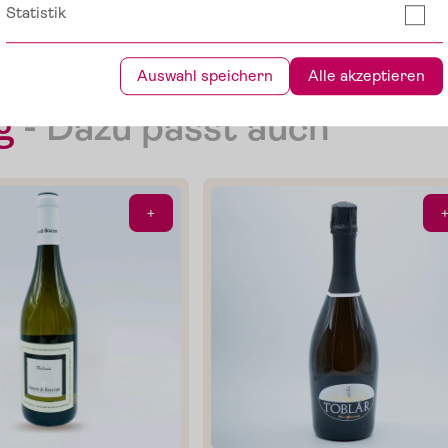
Die Pomodorini und das Tomaten-O
Statistik
Verfeinern von Pasta, Fisch oder G
Auswahl speichern
Alle akzeptieren
Im Shop ansehe
g
-
Dazu passt auch
+