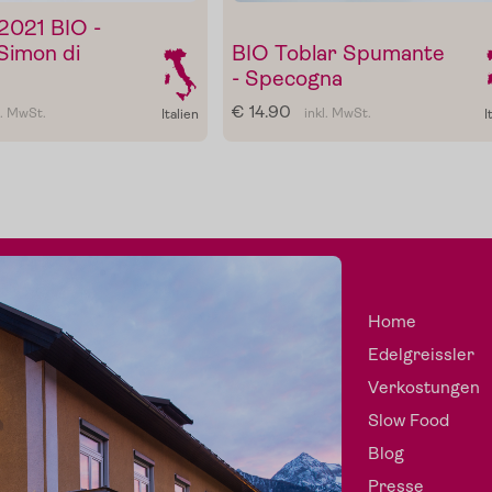
2021 BIO -
Simon di
BIO Toblar Spumante
- Specogna
€ 14.90
l. MwSt.
inkl. MwSt.
Italien
I
Home
Edelgreissler
Verkostungen
Slow Food
Blog
Presse