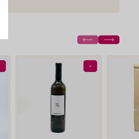
livenöl zum
Zum Shop
rillgemüse.
n
Öl
+
+