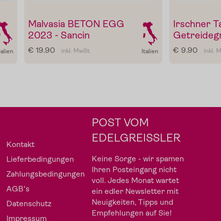
Malvasia BETON EGG
Irschner T
Gewürze
Gutscheine
2023 - Sancin
Getreideg
€ 19.90
€ 9.90
inkl. MwSt.
inkl. 
talien
Italien
POST VOM
EDELGREISSLER
Kontakt
Keine Sorge - wir spamen
Lieferbedingungen
Ihren Posteingang nicht
Zahlungsbedingungen
voll. Jedes Monat wartet
AGB's
ein edler Newsletter mit
Neuigkeiten, Tipps und
Datenschutz
Empfehlungen auf Sie!
Impressum