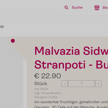
Suche
Sh
ne
Malvazia Sid
Stranpoti - B
€ 22.90
Stück
-
+
inkl. MwSt.
zzgl. Versandkosten
Allergene: Sulfite
ein wunderbar fruchtiger, gehaltvoller un
Gaumen. 20 Tage auf der Maische. Ausgeb