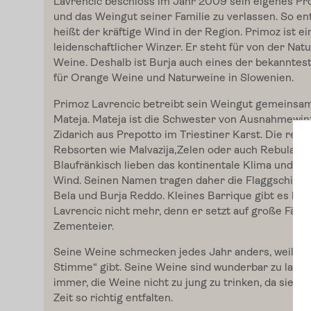
Lavrenčič beschloss im Jahr 2009 sein eigenes Pr
und das Weingut seiner Familie zu verlassen. So en
heißt der kräftige Wind in der Region. Primoz ist ei
leidenschaftlicher Winzer. Er steht für von der Natu
Weine. Deshalb ist Burja auch eines der bekannte
für Orange Weine und Naturweine in Slowenien.
Primoz Lavrencic betreibt sein Weingut gemeinsam
Mateja. Mateja ist die Schwester von Ausnahmewi
Zidarich aus Prepotto im Triestiner Karst. Die regi
Home
Rebsorten wie Malvazija,Zelen oder auch Rebula, S
Blaufränkisch lieben das kontinentale Klima und de
Wind. Seinen Namen tragen daher die Flaggschiffe
Zum Shop
Bela und Burja Reddo. Kleines Barrique gibt es bei
Lavrencic nicht mehr, denn er setzt auf große Fäss
Zementeier.
Edelgreissler
Seine Weine schmecken jedes Jahr anders, weil er 
Stimme“ gibt. Seine Weine sind wunderbar zu lager
immer, die Weine nicht zu jung zu trinken, da sie si
Verkostungen
Zeit so richtig entfalten.