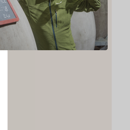
e
o
Einkehren und
einkaufen