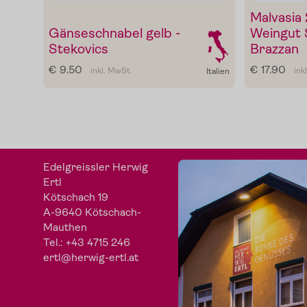
Malvasia 
Gänseschnabel gelb -
Weingut 
Stekovics
Brazzan
€ 9.50
€ 17.90
inkl. MwSt.
ink
Italien
Edelgreissler Herwig
Ertl
Kötschach 19
A-9640 Kötschach-
Mauthen
Tel.:
+43 4715 246
ertl@herwig-ertl.at