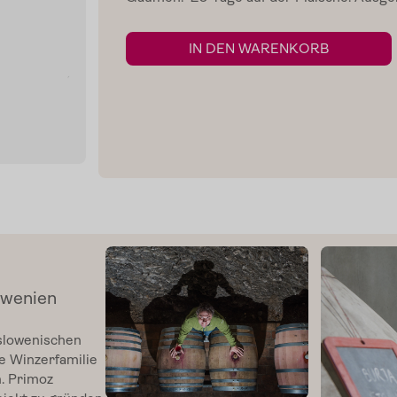
IN DEN WARENKORB
owenien
 slowenischen
e Winzerfamilie
. Primoz