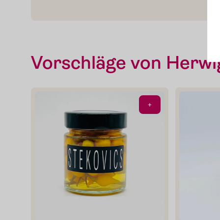
Slow Food
Blog
Vorschläge von Herwi
Presse
+
Kontakt
Login