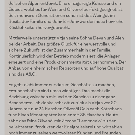
Edelgreissler
Julischen Alpen entfernt. Eine einzigartige Kulisse und ein
Gebiet, welches für Wein und Olivenöl perfekt geeignet ist.
Verkostungen
Seit mehreren Generationen schon ist das Weingut im
Besitz der Familie und Jahr für Jahr werden neue herrliche
Slow Food
Köstlichkeiten hervorgebracht.
Mittlerweile unterstützt Vitjan seine Söhne Devan und Alen
Blog
bei der Arbeit. Das größte Glück für eine wertvolle und
sichere Zukunft ist der Zusammenhalt in der Familie.
Presse
Kontinuierlich wird der Betrieb modernisiert, die Anlagen
erneuert und eine Produktionsmentalität übernommen. Der
Kontakt
Anbau von einheimischen Rebsorten und auf hohe Qualität
sind das A&O.
Login
Es geht nicht immer nur darum Geschäfte zu machen,
Freundschaften sind umso wichtiger. Das macht die
Beziehung zwischen mir und den Sancins zu einer ganz
Besonderen. Ich denke sehr oft zurück als Vitjan vor 20
Jahren mit nur 24 Flaschen Olivenöl Celo nach Kötschach
fuhr. Einen Monat später kam er mit 36 Flaschen. Heute
zählt das feine Olivenöl mit Zitrone "Lemoncelo" zu den
beliebtesten Produkten der Edelgreisslerei und wir zählen
noch immer zu seinen wertvollsten Kunden und Freunden.