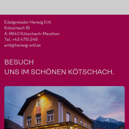
Edelgreissler Herwig Ertl
Kötschach 19
A-9640 Kötschach-Mauthen
Tel.:
+43 4715 246
ertl@herwig-ertl.at
BESUCH
UNS IM SCHÖNEN KÖTSCHACH.