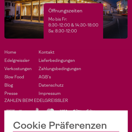
Öffnungszeiten
Mo bis Fr:
8:30-12:00 & 14:30-18:00
Sa: 8:30-12:00
Home
Kontakt
Edelgreissler
Lieferbedingungen
Verkostungen
Zahlungsbedingungen
Slow Food
AGB's
Blog
Datenschutz
Presse
Impressum
ZAHLEN BEIM EDELGREISSLER
PHÄNOMENAL SOZIAL
Cookie Präferenzen
POST VOM EDELGREISSLER