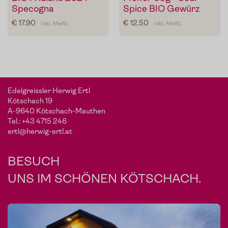
Specogna
Spice BIO Gewürz
€ 17.90
€ 12.50
inkl. MwSt.
inkl. MwSt.
Edelgreissler Herwig Ertl
Kötschach 19
A-9640 Kötschach-Mauthen
Tel.:
+43 4715 246
ertl@herwig-ertl.at
BESUCH
UNS IM SCHÖNEN KÖTSCHACH.