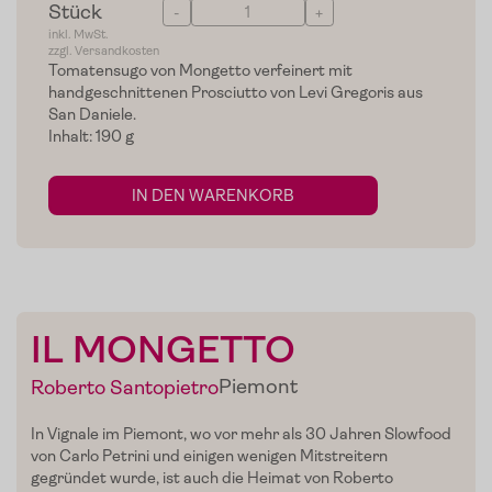
Stück
-
+
inkl. MwSt.
zzgl. Versandkosten
Tomatensugo von Mongetto verfeinert mit
handgeschnittenen Prosciutto von Levi Gregoris aus
San Daniele.
Inhalt: 190 g
IN DEN WARENKORB
IL MONGETTO
Piemont
Roberto Santopietro
Home
In
Vignale
im
Piemont
, wo vor mehr als 30 Jahren Slowfood
von Carlo Petrini und einigen wenigen Mitstreitern
gegründet wurde, ist auch die Heimat von Roberto
Zum Shop