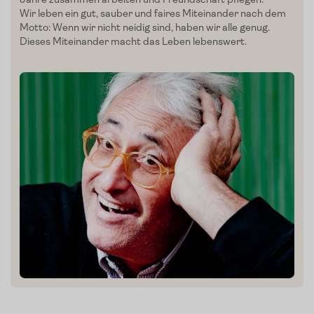
Wir leben ein gut, sauber und faires Miteinander nach dem
Motto: Wenn wir nicht
neidig
sind, haben wir alle genug.
Dieses Miteinander macht das Leben lebenswert.
Mein Liebling:
Sonnengeküsste To
von
De
maten
Carlo