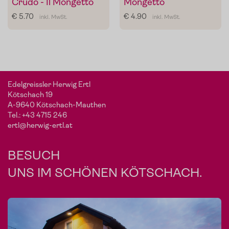
Crudo - Il Mongetto
Mongetto
€ 5.70
€ 4.90
inkl. MwSt.
inkl. MwSt.
Edelgreissler Herwig Ertl
Kötschach 19
A-9640 Kötschach-Mauthen
Tel.:
+43 4715 246
ertl@herwig-ertl.at
BESUCH
UNS IM SCHÖNEN KÖTSCHACH.