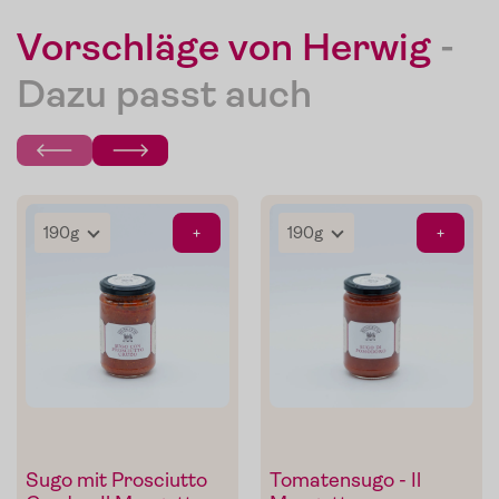
Vorschläge von Herwig
-
Die Pomodorini und das Tomaten-Olivenöl zum Verfeinern
Dazu passt auch
von Pasta, Fisch oder Grillgemüse.
Im Shop ansehen
+
+
Sugo mit Prosciutto
Tomatensugo - Il