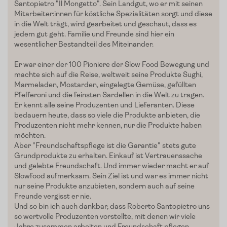
Santopietro
"
Il
Mongetto
". Sein Landgut, wo er mit seinen
Mitarbeiter:innen für köstliche Spezialitäten sorgt und diese
Edelgreissler
in die Welt trägt, wird gearbeitet und geschaut, dass es
jedem gut geht. Familie und Freunde sind hier ein
Verkostungen
wesentlicher Bestandteil des Miteinander.
Slow Food
Er war einer der 100 Pioniere der Slow Food Bewegung und
machte sich auf die Reise, weltweit seine
Produkte Sughi
,
Blog
Marmeladen,
Mostarden
, eingelegte Gemüse, gefüllten
Pfefferoni und die feinsten Sardellen in die Welt zu tragen.
Er kennt alle seine Produzenten und Lieferanten. Diese
Presse
bedauern heute, dass so viele die Produkte anbieten, die
Produzenten nicht mehr kennen, nur die Produkte haben
Kontakt
möchten.
Aber "Freundschaftspflege ist die Garantie" stets gute
Login
Grundprodukte zu erhalten. Einkauf ist Vertrauenssache
und gelebte Freundschaft. Und immer wieder macht er auf
Slowfood aufmerksam. Sein Ziel ist und war es immer nicht
nur seine Produkte anzubieten, sondern auch auf seine
Freunde vergisst er nie.
Und so bin ich auch dankbar, dass Roberto
Santopietro
uns
so wertvolle Produzenten vorstellte, mit denen wir viele
Jahre zusammen arbeiten und Freundschaft pflegen.