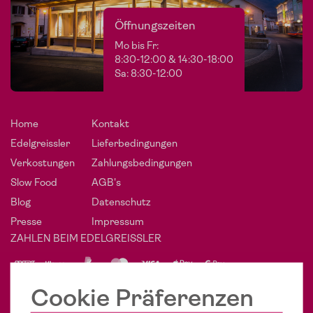
Öffnungszeiten
Mo bis Fr:
8:30-12:00 & 14:30-18:00
Sa: 8:30-12:00
Home
Kontakt
Edelgreissler
Lieferbedingungen
Verkostungen
Zahlungsbedingungen
Slow Food
AGB's
Blog
Datenschutz
Presse
Impressum
ZAHLEN BEIM EDELGREISSLER
PHÄNOMENAL SOZIAL
Cookie Präferenzen
POST VOM EDELGREISSLER