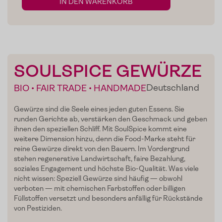
IN DEN WARENKORB
SOULSPICE GEWÜRZE
Deutschland
BIO • FAIR TRADE • HANDMADE
Home
Gewürze sind die Seele eines jeden guten Essens. Sie
runden Gerichte ab, verstärken den Geschmack und geben
Zum Shop
ihnen den speziellen Schliff. Mit SoulSpice kommt eine
weitere Dimension hinzu, denn die Food-Marke steht für
reine Gewürze direkt von den Bauern. Im Vordergrund
Edelgreissler
stehen regenerative Landwirtschaft, faire Bezahlung,
soziales Engagement und höchste Bio-Qualität. Was viele
Verkostungen
nicht wissen: Speziell Gewürze sind häufig — obwohl
verboten — mit chemischen Farbstoffen oder billigen
Slow Food
Füllstoffen versetzt und besonders anfällig für Rückstände
von Pestiziden.
Blog