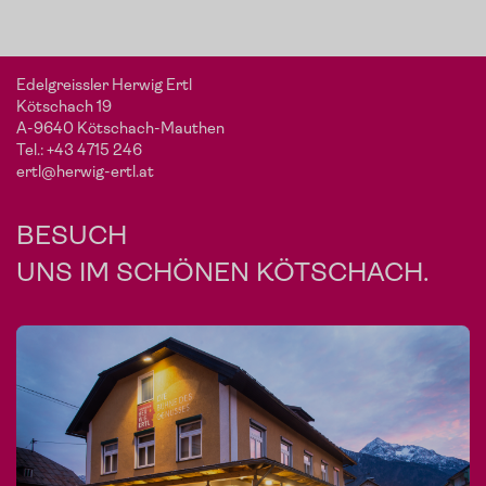
Edelgreissler Herwig Ertl
Kötschach 19
A-9640 Kötschach-Mauthen
Tel.:
+43 4715 246
ertl@herwig-ertl.at
BESUCH
UNS IM SCHÖNEN KÖTSCHACH.