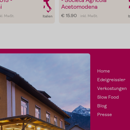
013 -
- Societá Agricola
i
Acetomodena
€ 15.90
nkl. MwSt.
inkl. MwSt.
Italien
I
Home
Edelgreissler
Verkostungen
Slow Food
Blog
Presse