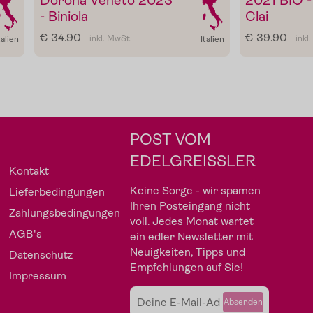
Dorona Veneto 2023
2021 BIO -
- Biniola
Clai
€ 34.90
€ 39.90
inkl. MwSt.
inkl
talien
Italien
Gewürze
Gutscheine
POST VOM
EDELGREISSLER
Kontakt
Keine Sorge - wir spamen
Lieferbedingungen
Ihren Posteingang nicht
Zahlungsbedingungen
voll. Jedes Monat wartet
AGB's
ein edler Newsletter mit
Neuigkeiten, Tipps und
Datenschutz
Empfehlungen auf Sie!
Impressum
Absenden