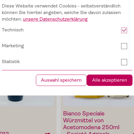
M
ei
n
Li
e
bli
n
g:
S
o
n
n
e
n
g
e
k
üsst
T
o
m
at
e
n v
o
n
D
e
C
arl
Diese Website verwendet Cookies - selbstverständlich
g
-
Dazu passt auch
können Sie hierbei angeben, welche Sie davon zulassen
möchten.
unsere Datenschutzerklärung
Technisch
+
Marketing
Die Pomodorini und das Tomaten-O
Statistik
Verfeinern von Pasta, Fisch oder G
Auswahl speichern
Alle akzeptieren
Im Shop ansehe
Bianco Speciale
Würzmittel von
Acetomodena 250ml