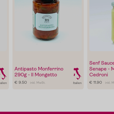
Gewürze
Gutscheine
Senf Sauce
Antipasto Monferrino
Senape - 
290g - Il Mongetto
Cedroni
€ 9.50
€ 11.90
inkl. MwSt.
inkl. 
talien
Italien