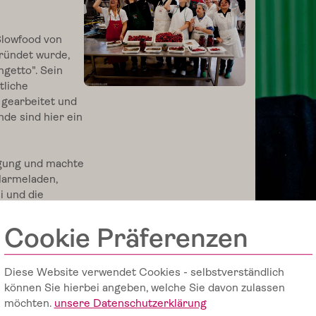
Slowfood von
gründet wurde,
ngetto
". Sein
tliche
d gearbeitet und
nde sind hier ein
egung und machte
Marmeladen,
i und die
le seine
, dass so viele
Cookie Präferenzen
 kennen, nur die
M
ei
n
Li
e
bli
n
g:
S
o
n
n
e
n
g
e
k
üsst
T
o
m
at
e
n v
o
n
D
e
C
arl
Diese Website verwendet Cookies - selbstverständlich
gute
können Sie hierbei angeben, welche Sie davon zulassen
sache und
möchten.
unsere Datenschutzerklärung
auf Slowfood