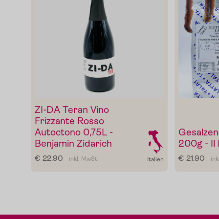
ZI-DA Teran Vino
Frizzante Rosso
Autoctono 0,75L -
Gesalzen
Benjamin Zidarich
200g - I
€ 22.90
€ 21.90
inkl. MwSt.
ink
Italien