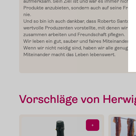
aufmerksam. Sein Ziel ist und war es immer nicht n
Edelgreissler
Produkte anzubieten, sondern auch auf seine Freun
nie.
Und so bin ich auch dankbar, dass Roberto
Santopie
Verkostungen
wertvolle Produzenten vorstellte, mit denen wir vie
zusammen arbeiten und Freundschaft pflegen.
Wir leben ein gut, sauber und faires Miteinander 
Slow Food
Wenn wir nicht
neidig
sind, haben wir alle genug. D
Miteinander macht das Leben lebenswert.
Blog
Presse
Vorschläge von Herwi
Kontakt
+
Login