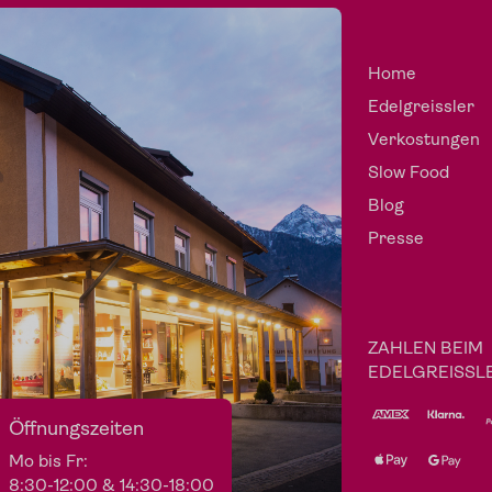
Home
Edelgreissler
Verkostungen
Slow Food
Blog
Presse
ZAHLEN BEIM
EDELGREISSL
Öffnungszeiten
Mo bis Fr:
8:30-12:00 & 14:30-18:00