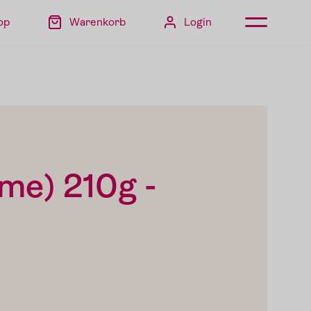
op
Warenkorb
Login
me) 210g -