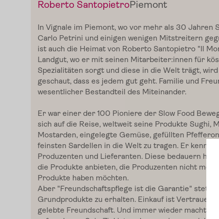
Piemont
Roberto Santopietro
In
Vignale
im
Piemont
, wo vor mehr als 30 Jahren 
Carlo Petrini und einigen wenigen Mitstreitern ge
ist auch die Heimat von Roberto
Santopietro
"
Il
Mo
Landgut, wo er mit seinen Mitarbeiter:innen für kös
Spezialitäten sorgt und diese in die Welt trägt, wir
geschaut, dass es jedem gut geht. Familie und Freu
wesentlicher Bestandteil des Miteinander.
Er war einer der 100 Pioniere der Slow Food Bew
sich auf die Reise, weltweit seine
Produkte Sughi
, 
Mostarden
, eingelegte Gemüse, gefüllten Pfefferon
feinsten Sardellen in die Welt zu tragen. Er kennt al
Produzenten und Lieferanten. Diese bedauern heute
Home
die Produkte anbieten, die Produzenten nicht mehr
Produkte haben möchten.
Aber "Freundschaftspflege ist die Garantie" stets 
Zum Shop
Grundprodukte zu erhalten. Einkauf ist Vertrauens
gelebte Freundschaft. Und immer wieder macht er 