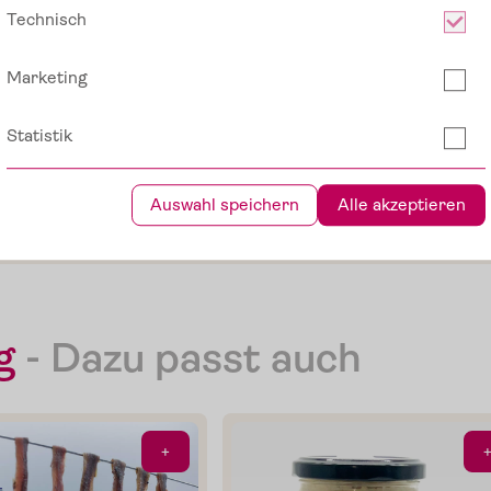
ur seine
Technisch
de vergisst er
tro
uns so
Marketing
le Jahre
Die Pomodorini und das Tomaten-O
Statistik
nach dem Motto:
Verfeinern von Pasta, Fisch oder G
ieses
Auswahl speichern
Alle akzeptieren
Im Shop ansehe
g
-
Dazu passt auch
+