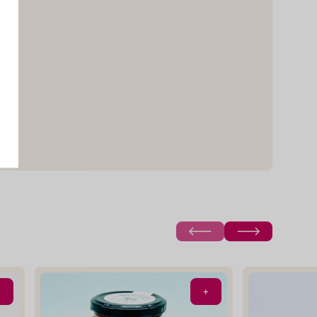
o
Einkehren und
einkaufen
livenöl zum
Zum Shop
rillgemüse.
n
Öl
+
+