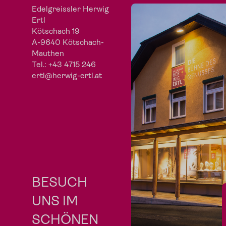
Edelgreissler Herwig
Ertl
Kötschach 19
A-9640 Kötschach-
Mauthen
Tel.:
+43 4715 246
ertl@herwig-ertl.at
BESUCH
UNS IM
SCHÖNEN